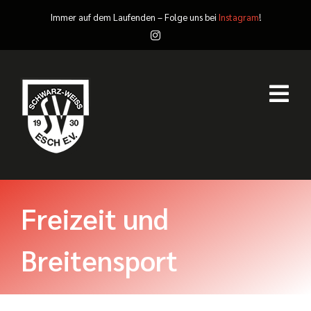
Zum
Immer auf dem Laufenden – Folge uns bei
Instagram
!
Inhalt
springen
Togg
Navi
Der Verein
Freizeit und
Abteilungen
Breitensport
Mitgliedschaft
Sponsoring